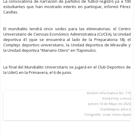
La convocatoria de narración de partidos de futbol registró ya a 100
estudiantes que han mostrado interés en participar, informó Pérez
Casillas.
El mundialito tendrá cinco sedes para las eliminatorias: el Centro
Universitario de Ciencias Económico Administrativa (CUCEA), la Unidad
deportiva 41 (que se encuentra al lado de la Preparatoria 18), el
Complejo deportivo universitario, la Unidad deportiva de Miravalle y
la Unidad deportiva “Mariano Otero” en Tlajomulco.
La final del Mundialito Universitario se jugará en el Club Deportivo de
la UdeG en la Primavera, el 6 de junio.
Boletín Informativo No. 175
Kimberley Lemus
Jueves 14 de Mayo de 2026
Guadalajara, Jalisco
Fotografía: Cesar Ulises Ayala