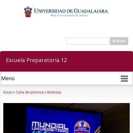
Pasar al
contenido
principal
Buscar
Formulario de búsqueda
Escuela Preparatoria 12
Se encuentra usted aquí
Inicio
»
Sala de prensa
»
Noticias